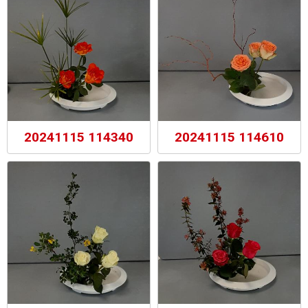
20241115 114340
20241115 114610