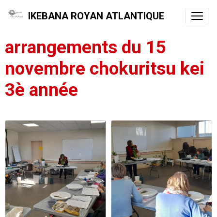
IKEBANA ROYAN ATLANTIQUE
arrangements du 15
novembre chokuritsu kei
3è année