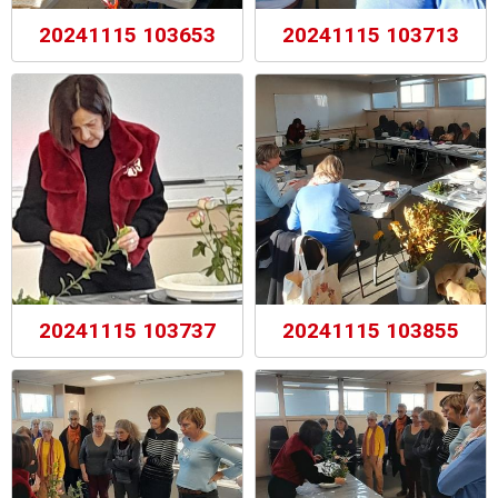
20241115 103653
20241115 103713
20241115 103737
20241115 103855